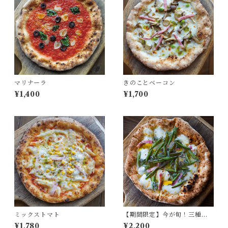
マリナーラ
きのことベーコン
¥1,400
¥1,700
ミックストマト
【期間限定】今が旬！三種町
産じゅんさいピッツァ
¥1,780
¥2,200