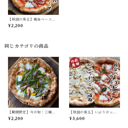
【秋田の珠玉】極旨ベーコン
のマルゲリータ
¥2,200
同じカテゴリの商品
【期間限定】今が旬！三種町
【秋田の珠玉】いぶりがっこ
産じゅんさいピッツァ
と酒粕、極旨ベーコンのマル
¥2,200
¥3,600
ゲリータ食べ比べセット