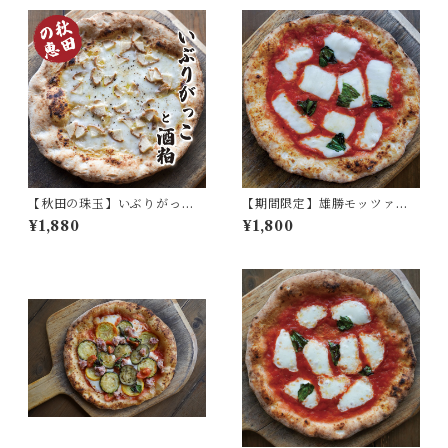
【秋田の珠玉】いぶりがっこ
【期間限定】雄勝モッツァレ
と酒粕
ラのマルゲリータ
¥1,880
¥1,800