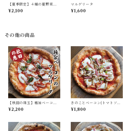
【夏季限定】４種の夏野菜と
マルゲリータ
サルシッチャのピッツァ
¥2,100
¥1,600
その他の商品
【秋田の珠玉】極旨ベーコン
きのことベーコン(トマトソー
のマルゲリータ
ス)
¥2,200
¥1,800